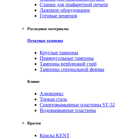
Станки для трафаретной печати
Лазерное оборудование
Готовые решения
Расходные материалы
Печатные тампоны
Круглые тампоны
Прямоугольные тампоны
Тампоны верблюжий горб
Тампоны специальной формы
Клише
Алюкорекс
Тонкая сталь
Спиртовымывные пластины SТ-52
Водовымывные пластины
Краски
Краска KENT