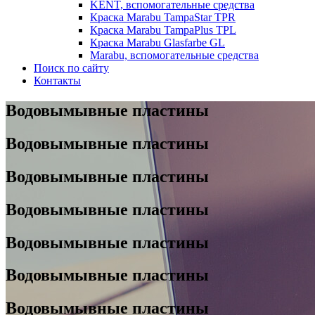
KENT, вспомогательные средства
Краска Marabu TampaStar TPR
Краска Marabu TampaPlus TPL
Краска Marabu Glasfarbe GL
Marabu, вспомогательные средства
Поиск по сайту
Контакты
Водовымывные пластины
Водовымывные пластины
Водовымывные пластины
Водовымывные пластины
Водовымывные пластины
Водовымывные пластины
Водовымывные пластины